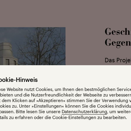
Geschi
Gegen
Das Proje
Vorderhau
ursprüngl
ookie-Hinweis
im Sinne 
ese Website nutzt Cookies, um Ihnen den bestmöglichen Servic
wieder­he
 bieten und die Nutzerfreundlichkeit der Webseite zu verbesser
ist eine 
t dem Klicken auf »Akzeptieren« stimmen Sie der Verwendung 
okies zu. Unter »Einstellungen« können Sie die Cookies individu
des histo
passen. Bitte lesen Sie unsere
Datenschutzerklärung
, um weiter
Meter hoc
tails zu erfahren oder die Cookie-Einstellungen zu bearbeiten.
großzügi