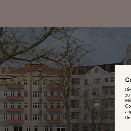
C
Di
zu
Mi
Co
an
De