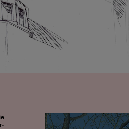
ie
r­