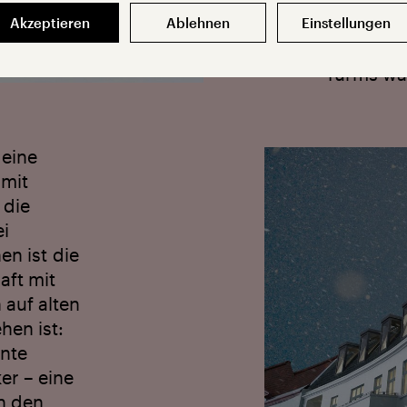
Drei bis 
erlauben 
Akzeptieren
Ablehnen
Einstellungen
auch eine
Turms wä
 eine
 mit
 die
ei
n ist die
aft mit
 auf alten
hen ist:
nte
er – eine
n den