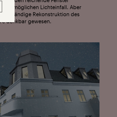
zum Boden reichende Fenster
größt­möglichen Lichteinfall. Aber
 vollständige Rekonstruk­tion des
re denkbar gewesen.