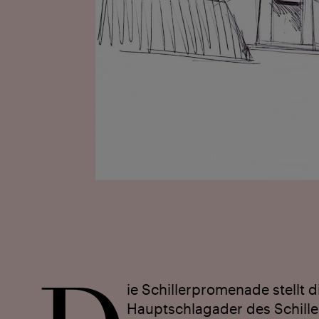
ie Schiller­promenade stellt d
Haupt­schlagader des Schille