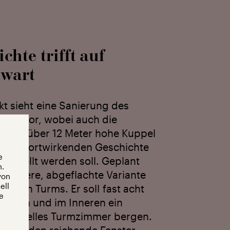
chte trifft auf
wart
kt sieht eine Sanierung des
ses vor, wobei auch die
iche, über 12 Meter hohe Kuppel
einer fort­wirkenden Geschichte
e
rgestellt werden soll. Geplant
n.
niedrigere, abgeflachte Variante
von
ell
rischen Turms. Er soll fast acht
e
h sein und im Inneren ein
ges, helles Turmzimmer bergen.