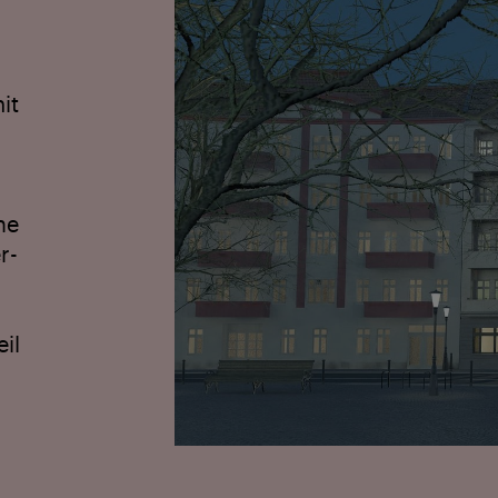
it
ne
r­
il