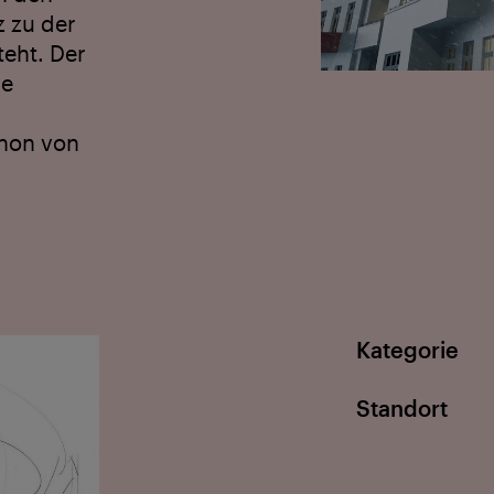
z zu der
eht. Der
de
chon von
Kategorie
Standort