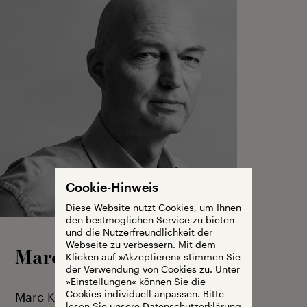
Cookie-Hinweis
Diese Website nutzt Cookies, um Ihnen
den bestmöglichen Service zu bieten
und die Nutzerfreundlichkeit der
Webseite zu verbessern. Mit dem
Marc Kocher
Klicken auf »Akzeptieren« stimmen Sie
der Verwendung von Cookies zu. Unter
»Einstellungen« können Sie die
Cookies individuell anpassen. Bitte
Marc Kocher stammt aus Bern. Noch vor
lesen Sie unsere
Datenschutzerklärung